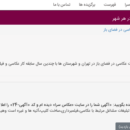
را
فهرست
برگزیده ها
تماس با ما
در هر شهر
سی در فضای باز
 عکاسی در فضای باز در تهران و شهرستان ها با چندین سال سابقه کار عکاسی و فی
یید: «آگهی شما را در سایت «عکاس سرا» دیده ام و کد «آگهی-24» را اعلام کنید»
غات مشاغل مرتبط با عکاسی،فیلمبرداری،ساخت کلیپ،آتیه ها و غیره است وهیچ‌گو
بازدید)