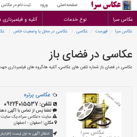
صفحه اصلی
ورود
ثبت نام در عکاس س
عکاس سرا
نوع خدمات
آتلیه و فیلمبرداری 
عکاس سرا
فهرست
عکاسی
عکاسی در محل یا وضعیت خاص
عکا
عکاسی در فضای باز
عکاسی در فضای باز شماره تلفن های عکاسی، آتلیه ها،گروه های فیلمبرداری جهت
عکاسی پرتره
تلفن:
09224015537
لطفا پس از تماس با آگهی دهنده بگو
سایت «عکاس سرا»،یک سایت تبلی
مکان:
اصفهان - اصفهان
انتقال آگهی به اول لیست (افزایش 