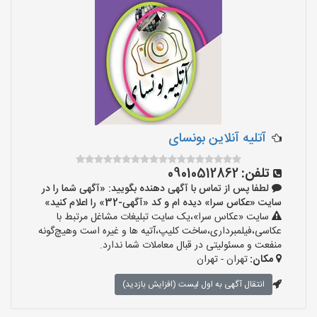
آتلیه آنلاین بونسای
تلفن:
09010512862
لطفا پس از تماس با آگهی دهنده بگویید: «آگهی شما را در
سایت «عکاس سرا» دیده ام و کد «آگهی-32» را اعلام کنید»
سایت «عکاس سرا»،یک سایت تبلیغات مشاغل مرتبط با
عکاسی،فیلمبرداری،ساخت کلیپ،آتیه ها و غیره است وهیچ‌گونه
منفعت و مسئولیتی در قبال معاملات شما ندارد.
مکان:
تهران - تهران
انتقال آگهی به اول لیست (افزایش بازدید)