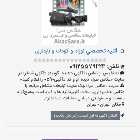
آتليه تخصصي نوزاد و كودك و بارداري
تلفن:
09125579424
لطفا پس از تماس با آگهی دهنده بگویید: «آگهی شما را در
سایت «عکاس سرا» دیده ام و کد «آگهی-59» را اعلام کنید»
سایت «عکاس سرا»،یک سایت تبلیغات مشاغل مرتبط با
عکاسی،فیلمبرداری،ساخت کلیپ،آتیه ها و غیره است وهیچ‌گونه
منفعت و مسئولیتی در قبال معاملات شما ندارد.
مکان:
تهران - تهران
انتقال آگهی به اول لیست (افزایش بازدید)