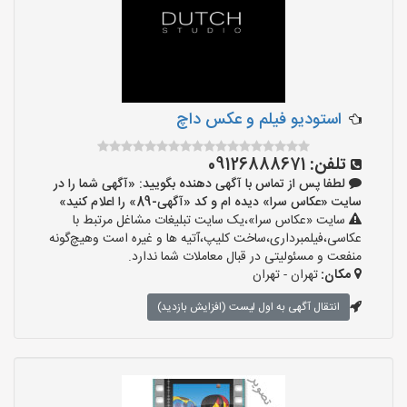
استودیو فیلم و عکس داچ
تلفن:
09126888671
لطفا پس از تماس با آگهی دهنده بگویید: «آگهی شما را در
سایت «عکاس سرا» دیده ام و کد «آگهی-89» را اعلام کنید»
سایت «عکاس سرا»،یک سایت تبلیغات مشاغل مرتبط با
عکاسی،فیلمبرداری،ساخت کلیپ،آتیه ها و غیره است وهیچ‌گونه
منفعت و مسئولیتی در قبال معاملات شما ندارد.
مکان:
تهران - تهران
انتقال آگهی به اول لیست (افزایش بازدید)