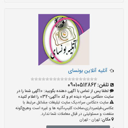
آتلیه آنلاین بونسای
تلفن:
09010512862
لطفا پس از تماس با آگهی دهنده بگویید: «آگهی شما را در
سایت «عکاس سرا» دیده ام و کد «آگهی-32» را اعلام کنید»
سایت «عکاس سرا»،یک سایت تبلیغات مشاغل مرتبط با
عکاسی،فیلمبرداری،ساخت کلیپ،آتیه ها و غیره است وهیچ‌گونه
منفعت و مسئولیتی در قبال معاملات شما ندارد.
مکان:
تهران - تهران