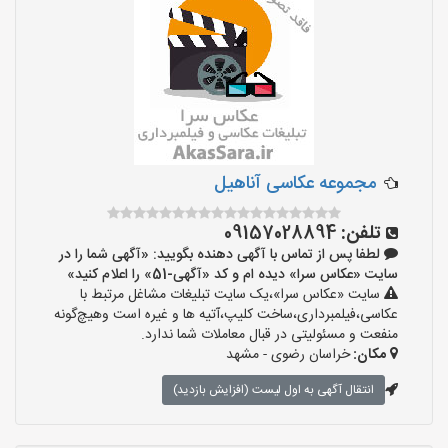
مجموعه عکاسی آناهیل
تلفن:
09157028894
لطفا پس از تماس با آگهی دهنده بگویید: «آگهی شما را در
سایت «عکاس سرا» دیده ام و کد «آگهی-51» را اعلام کنید»
سایت «عکاس سرا»،یک سایت تبلیغات مشاغل مرتبط با
عکاسی،فیلمبرداری،ساخت کلیپ،آتیه ها و غیره است وهیچ‌گونه
منفعت و مسئولیتی در قبال معاملات شما ندارد.
مکان:
خراسان رضوی - مشهد
انتقال آگهی به اول لیست (افزایش بازدید)