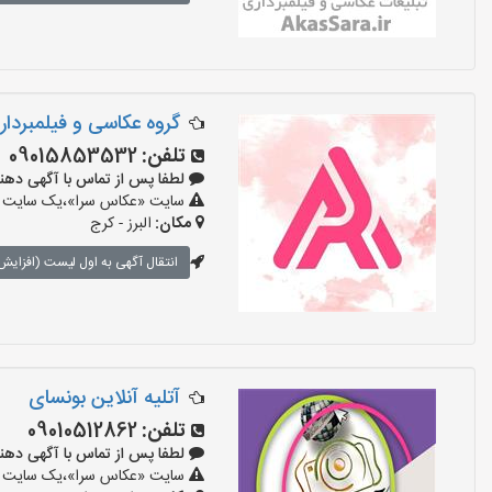
گروه عکاسی و فیلمبردا
تلفن:
09015853532
لطفا پس از تماس با آگهی دهنده بگو
سایت «عکاس سرا»،یک سایت تبلی
مکان:
البرز - کرج
انتقال آگهی به اول لیست (افزایش 
آتلیه آنلاین بونسای
تلفن:
09010512862
لطفا پس از تماس با آگهی دهنده بگو
سایت «عکاس سرا»،یک سایت تبلی