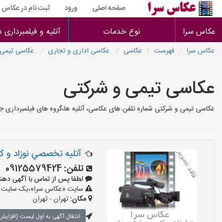
صفحه اصلی
ورود
ثبت نام در عکاس س
عکاس سرا
نوع خدمات
آتلیه و فیلمبرداری 
عکاس سرا
فهرست
عکاسی
عکاسی اداری و تجاری
عکاسی تیمی 
عکاسی تیمی و شرکتی
عکاسی تیمی و شرکتی شماره تلفن های عکاسی، آتلیه ها،گروه های فیلمبرداری ج
آتليه تخصصي نوزاد و كو
تلفن:
09125579424
لطفا پس از تماس با آگهی دهنده بگو
سایت «عکاس سرا»،یک سایت تبلی
مکان:
تهران - تهران
انتقال آگهی به اول لیست (افزایش 