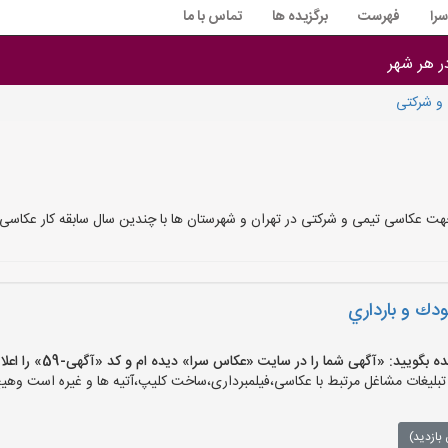
را
فهرست
برگزیده ها
تماس با ما
در هر شهر
و شرکتی
هت عکاسی تیمی و شرکتی در تهران و شهرستان ها با چندین سال سابقه کار عکاسی 
دك و بارداري
یید: «آگهی شما را در سایت «عکاس سرا» دیده ام و کد «آگهی-59» را اعلام کنید»
غات مشاغل مرتبط با عکاسی،فیلمبرداری،ساخت کلیپ،آتیه ها و غیره است وهیچ‌گو
بازدید)