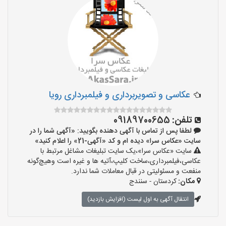
عکاسی و تصویربرداری و فیلمبرداری رویا
تلفن:
09189700655
لطفا پس از تماس با آگهی دهنده بگویید: «آگهی شما را در
سایت «عکاس سرا» دیده ام و کد «آگهی-21» را اعلام کنید»
سایت «عکاس سرا»،یک سایت تبلیغات مشاغل مرتبط با
عکاسی،فیلمبرداری،ساخت کلیپ،آتیه ها و غیره است وهیچ‌گونه
منفعت و مسئولیتی در قبال معاملات شما ندارد.
مکان:
کردستان - سنندج
انتقال آگهی به اول لیست (افزایش بازدید)