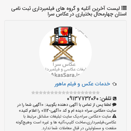
لیست آخرین آتلیه و گروه های فیلمبرداری ثبت نامی
استان چهارمحال بختیاری در عکاس سرا
خدمات عکس و فیلم ماهور
تلفن:
09137732060
لطفا پس از تماس با آگهی دهنده بگویید: «آگهی شما را در
سایت «عکاس سرا» دیده ام و کد «آگهی-112» را اعلام کنید»
سایت «عکاس سرا»،یک سایت تبلیغات مشاغل مرتبط با
عکاسی،فیلمبرداری،ساخت کلیپ،آتیه ها و غیره است وهیچ‌گونه
منفعت و مسئولیتی در قبال معاملات شما ندارد.