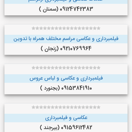
09124742383 (سمنان )
فیلمبرداری و عکاسی مراسم مختلف همراه با تدوین
09210769964 (زنجان )
فیلمبرداری و عکاسی و لباس عروس
09153841910 (بجنورد )
عکاسی و فیلمبرداری
09159612482 (بیرجند )