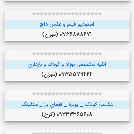
استودیو فیلم و عکس داچ
09126888671 (تهران)
آتليه تخصصي نوزاد و كودك و بارداري
09125579424 (تهران)
عکاسی کودک _ پرتره _ فضای باز _ مدلینگ
09333365608 (کرج)