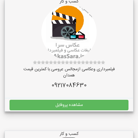
کسب و کار
فیلمبرداری وعکاسی ازمجالس عروسی.با کمترین قیمت
همدان
09217084630
مشاهده پروفایل
کسب و کار