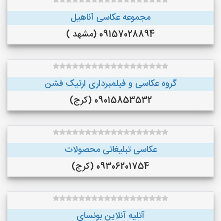
مجموعه عکاسی آناهیل
09157028894 (مشهد )
گروه عکاسی و فیلمبرداری ارتیک فشن
09015853532 (کرج)
عکاسی تبلیغاتی محصولات
09306201754 (کرج)
آتلیه آنلاین بونسای