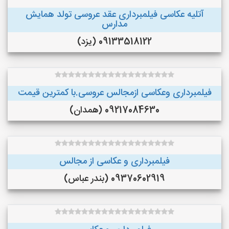
آتلیه عکاسی فیلمبرداری عقد عروسی تولد همایش
مدارس
09133518122 (یزد)
فیلمبرداری وعکاسی ازمجالس عروسی.با کمترین قیمت
09217084630 (همدان)
فیلمبرداری و عکاسی از مجالس
09370602919 (بندر عباس)