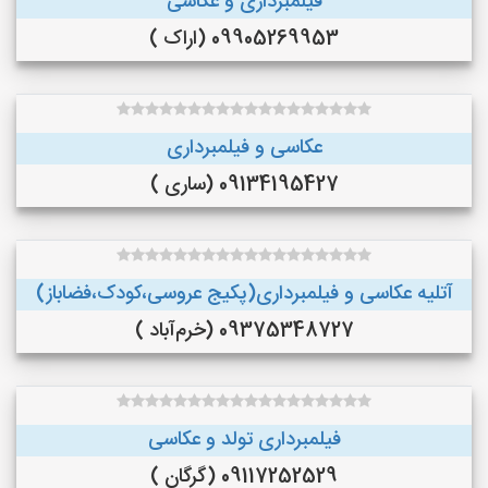
فیلمبرداری و عکاسی
09905269953 (اراک )
عکاسی و فیلمبرداری
09134195427 (ساری )
آتلیه عکاسی و فیلمبرداری(پکیج عروسی،کودک،فضاباز)
09375348727 (خرم‌آباد )
فیلمبرداری تولد و عکاسی
09117252529 (گرگان )