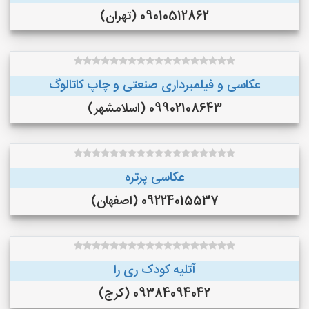
09010512862 (تهران)
عکاسی و فیلمبرداری صنعتی و چاپ کاتالوگ
09902108643 (اسلامشهر)
عکاسی پرتره
09224015537 (اصفهان)
آتلیه کودک ری را
09384094042 (کرج)