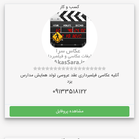
کسب و کار
آتلیه عکاسی فیلمبرداری عقد عروسی تولد همایش مدارس
یزد
09133518122
مشاهده پروفایل