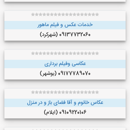
خدمات عکس و فیلم ماهور
09137732060 (شهرکرد)
عکاسی وفیلم برداری
09177789070 (بوشهر)
عکاس خانوم و آقا فضای باز و در منزل
09109220106 (ایلام)