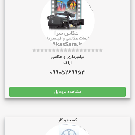
فیلمبرداری و عکاسی
اراک
09905269953
مشاهده پروفایل
کسب و کار