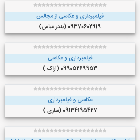
فیلمبرداری و عکاسی از مجالس
09370602919 (بندر عباس)
فیلمبرداری و عکاسی
09905269953 (اراک )
عکاسی و فیلمبرداری
09134195427 (ساری )