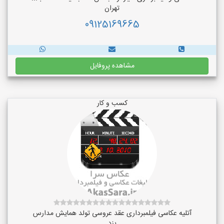
تهران
09125169665
مشاهده پروفایل
کسب و کار
آتلیه عکاسی فیلمبرداری عقد عروسی تولد همایش مدارس
یزد