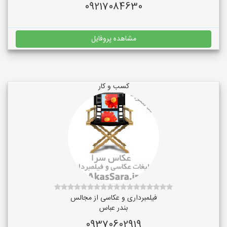
09217084630
مشاهده پروفایل
کسب و کار
فیلمبرداری و عکاسی از مجالس
بندر عباس
09370602919