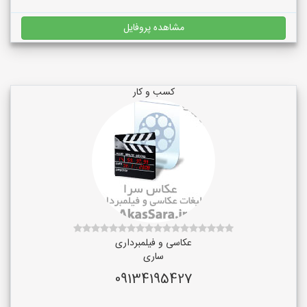
مشاهده پروفایل
کسب و کار
عکاسی و فیلمبرداری
ساری
09134195427