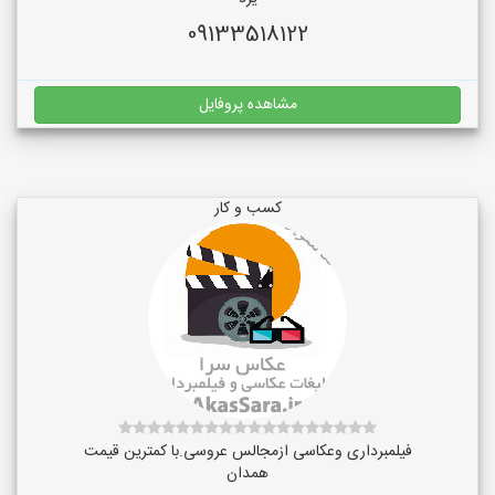
09133518122
مشاهده پروفایل
کسب و کار
فیلمبرداری وعکاسی ازمجالس عروسی.با کمترین قیمت
همدان