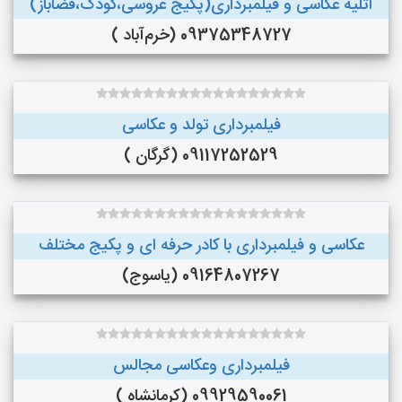
آتلیه عکاسی و فیلمبرداری(پکیج عروسی،کودک،فضاباز)
09375348727 (خرم‌آباد )
فیلمبرداری تولد و عکاسی
09117252529 (گرگان )
عکاسی و فیلمبرداری با کادر حرفه ای و پکیج مختلف
09164807267 (یاسوج)
فیلمبرداری وعکاسی مجالس
09929590061 (کرمانشاه )