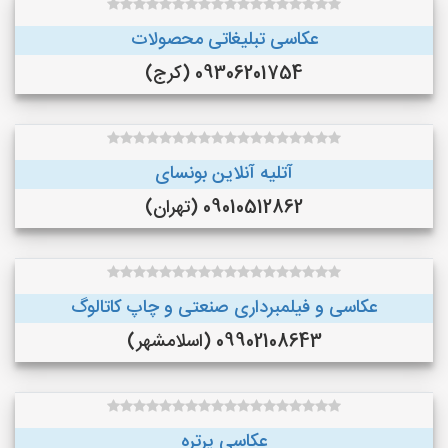
عکاسی تبلیغاتی محصولات
09306201754 (کرج)
آتلیه آنلاین بونسای
09010512862 (تهران)
عکاسی و فیلمبرداری صنعتی و چاپ کاتالوگ
09902108643 (اسلامشهر)
عکاسی پرتره