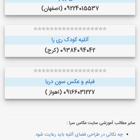
09224015537 (اصفهان)
آتلیه کودک ری را
09384094042 (کرج)
فیلم و عکس سون دریا
09166031227 (اهواز )
سایر مطالب آموزشی سایت عکاس سرا :
چه نکاتی در طراحی فضای آتلیه باید رعایت شود