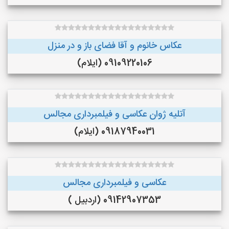
عکاس خانوم و آقا فضای باز و در منزل
09109220106 (ایلام)
آتلیه ژوان عکاسی و فیلمبرداری مجالس
09187940031 (ایلام)
عکاسی و فیلمبرداری مجالس
09142907353 (اردبیل )