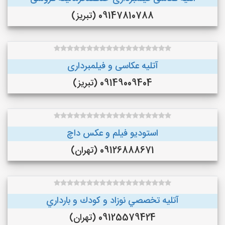
09147810788 (تبریز)
آتلیه عکاسی و فیلمبرداری
09149009404 (تبریز)
استودیو فیلم و عکس داچ
09126888671 (تهران)
آتليه تخصصي نوزاد و كودك و بارداري
09125579424 (تهران)