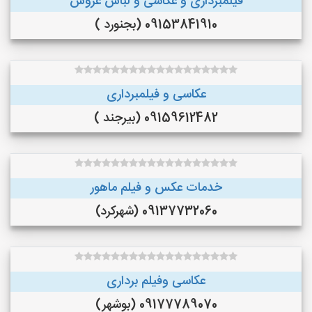
فیلمبرداری و عکاسی و لباس عروس
09153841910 (بجنورد )
عکاسی و فیلمبرداری
09159612482 (بیرجند )
خدمات عکس و فیلم ماهور
09137732060 (شهرکرد)
عکاسی وفیلم برداری
09177789070 (بوشهر)