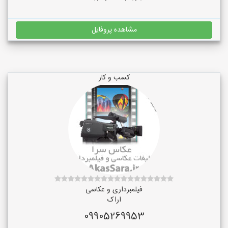
مشاهده پروفایل
کسب و کار
فیلمبرداری و عکاسی
اراک
09905269953