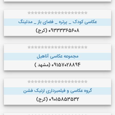
عکاسی کودک _ پرتره _ فضای باز _ مدلینگ
09333365608 (کرج)
مجموعه عکاسی آناهیل
09157028894 (مشهد )
گروه عکاسی و فیلمبرداری ارتیک فشن
09015853532 (کرج)