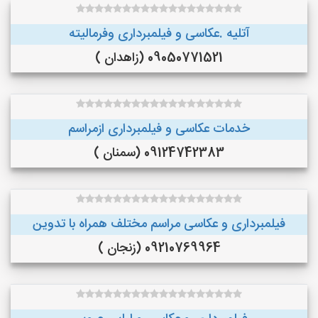
آتلیه .عکاسی و فیلمبرداری وفرمالیته
09050771521 (زاهدان )
خدمات عکاسی و فیلمبرداری ازمراسم
09124742383 (سمنان )
فیلمبرداری و عکاسی مراسم مختلف همراه با تدوین
09210769964 (زنجان )