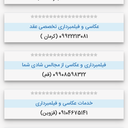
عکاسی و فیلمبرداری تخصصی عقد
09922213081 (کرمان )
فیلمبرداری و عکاسی از مجالس شادی شما
09908598322 (قم)
خدمات عکاسی و فیلمبرداری
09104675141 (قزوین)