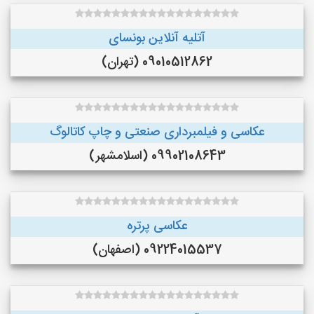
آتلیه آنلاین بونسای
09010512862 (تهران)
عکاسی و فیلمبرداری صنعتی و چاپ کاتالوگ
09902108643 (اسلامشهر)
عکاسی پرتره
09224015537 (اصفهان)