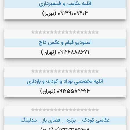
آتلیه عکاسی و فیلمبرداری
09149009404 (تبریز)
استودیو فیلم و عکس داچ
09126888671 (تهران)
آتليه تخصصي نوزاد و كودك و بارداري
09125579424 (تهران)
عکاسی کودک _ پرتره _ فضای باز _ مدلینگ