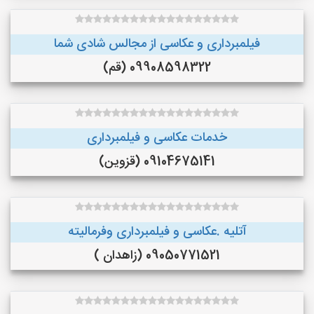
فیلمبرداری و عکاسی از مجالس شادی شما
09908598322 (قم)
خدمات عکاسی و فیلمبرداری
09104675141 (قزوین)
آتلیه .عکاسی و فیلمبرداری وفرمالیته
09050771521 (زاهدان )