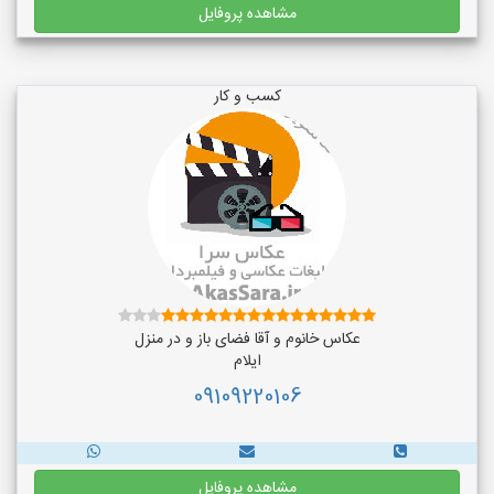
مشاهده پروفایل
کسب و کار
عکاس خانوم و آقا فضای باز و در منزل
ایلام
09109220106
مشاهده پروفایل