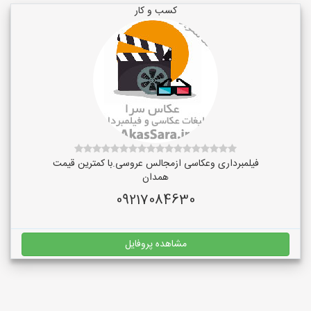
کسب و کار
فیلمبرداری وعکاسی ازمجالس عروسی.با کمترین قیمت
همدان
09217084630
مشاهده پروفایل