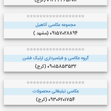
09333365608 (کرج)
مجموعه عکاسی آناهیل
09157028894 (مشهد )
گروه عکاسی و فیلمبرداری ارتیک فشن
09015853532 (کرج)
عکاسی تبلیغاتی محصولات
09306201754 (کرج)