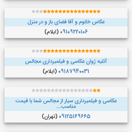
عکاس خانوم و آقا فضای باز و در منزل
09109220106
(ایلام)
آتلیه ژوان عکاسی و فیلمبرداری مجالس
09187940031
(ایلام)
عکاسی و فیلمبرداری سیار از مجالس شما با قیمت
مناسب...
09125169665
(تهران)