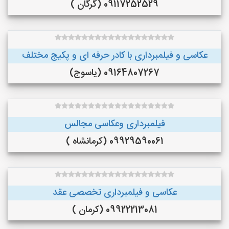
09117252529 (گرگان )
عکاسی و فیلمبرداری با کادر حرفه ای و پکیج مختلف
09164807267 (یاسوج)
فیلمبرداری وعکاسی مجالس
09929590061 (کرمانشاه )
عکاسی و فیلمبرداری تخصصی عقد
09922213081 (کرمان )