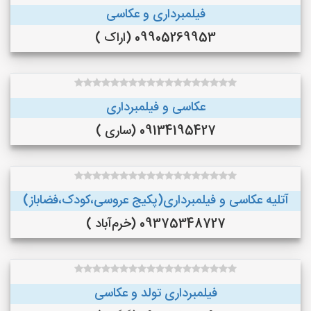
فیلمبرداری و عکاسی
09905269953 (اراک )
عکاسی و فیلمبرداری
09134195427 (ساری )
آتلیه عکاسی و فیلمبرداری(پکیج عروسی،کودک،فضاباز)
09375348727 (خرم‌آباد )
فیلمبرداری تولد و عکاسی