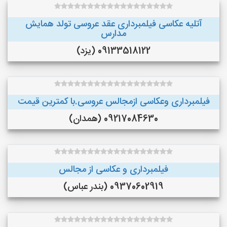
آتلیه عکاسی فیلمبرداری عقد عروسی تولد همایش
مدارس
09133518122 (یزد)
فیلمبرداری وعکاسی ازمجالس عروسی.با کمترین قیمت
09217084630 (همدان)
فیلمبرداری و عکاسی از مجالس
09370602919 (بندر عباس)