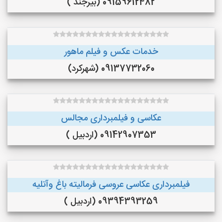
09159612482 (بیرجند )
خدمات عکس و فیلم ماهور
09137732060 (شهرکرد)
عکاسی و فیلمبرداری مجالس
09142907353 (اردبیل )
فیلمبرداری عکاسی عروسی فرمالیته باغ وآتلیه
09394393259 (اردبیل )