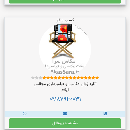
کسب و کار
آتلیه ژوان عکاسی و فیلمبرداری مجالس
ایلام
09187940031
مشاهده پروفایل