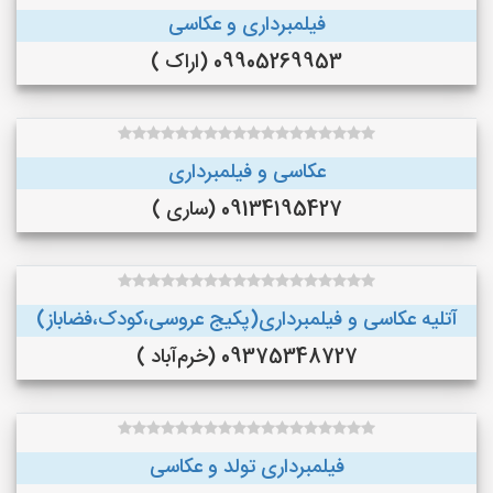
فیلمبرداری و عکاسی
09905269953 (اراک )
عکاسی و فیلمبرداری
09134195427 (ساری )
آتلیه عکاسی و فیلمبرداری(پکیج عروسی،کودک،فضاباز)
09375348727 (خرم‌آباد )
فیلمبرداری تولد و عکاسی