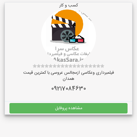
کسب و کار
فیلمبرداری وعکاسی ازمجالس عروسی.با کمترین قیمت
همدان
09217084630
مشاهده پروفایل