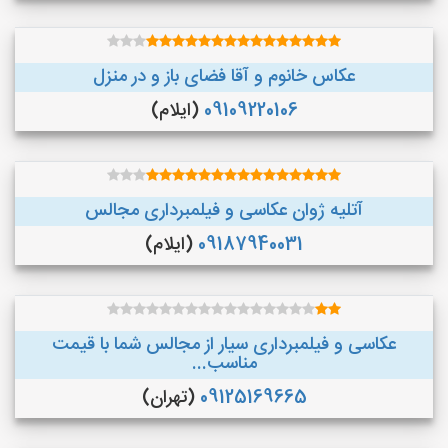
عکاس خانوم و آقا فضای باز و در منزل
09109220106
(ایلام)
آتلیه ژوان عکاسی و فیلمبرداری مجالس
09187940031
(ایلام)
عکاسی و فیلمبرداری سیار از مجالس شما با قیمت
مناسب...
09125169665
(تهران)