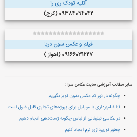
آتلیه کودک ری را
09384094042 (کرج)
فیلم و عکس سون دریا
09166031227 (اهواز )
سایر مطالب آموزشی سایت عکاس سرا :
چگونه در نور کم عکس بدون نویز بگیریم
آیا فیلم‌برداری با موبایل برای پروژه‌های تجاری قابل قبول است
در عکاسی تبلیغاتی از لباس چگونه ژست‌دهی انجام دهیم
چطور نورپردازی نرم ایجاد کنیم