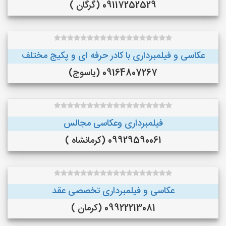
09117252529 (گرگان )
عکاسی و فیلمبرداری با کادر حرفه ای و پکیج مختلف
09164807267 (یاسوج)
فیلمبرداری وعکاسی مجالس
09929590061 (کرمانشاه )
عکاسی و فیلمبرداری تخصصی عقد
09922213081 (کرمان )