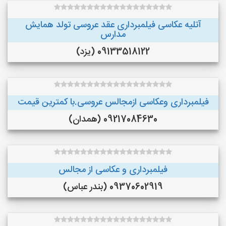
آتلیه عکاسی فیلمبرداری عقد عروسی تولد همایش
مدارس
09133518122 (یزد)
فیلمبرداری وعکاسی ازمجالس عروسی.با کمترین قیمت
09217084630 (همدان)
فیلمبرداری و عکاسی از مجالس
09370602919 (بندر عباس)