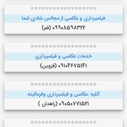
فیلمبرداری و عکاسی از مجالس شادی شما
09908598322 (قم)
خدمات عکاسی و فیلمبرداری
09104675141 (قزوین)
آتلیه .عکاسی و فیلمبرداری وفرمالیته
09050771521 (زاهدان )