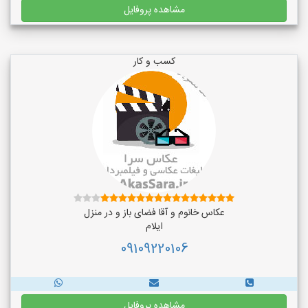
مشاهده پروفایل
کسب و کار
عکاس خانوم و آقا فضای باز و در منزل
ایلام
09109220106
مشاهده پروفایل