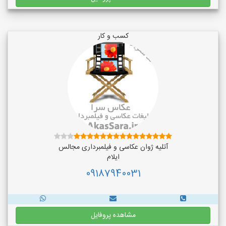
کسب و کار
آتلیه ژوان عکاسی و فیلمبرداری مجالس
ایلام
09187940031
مشاهده پروفایل