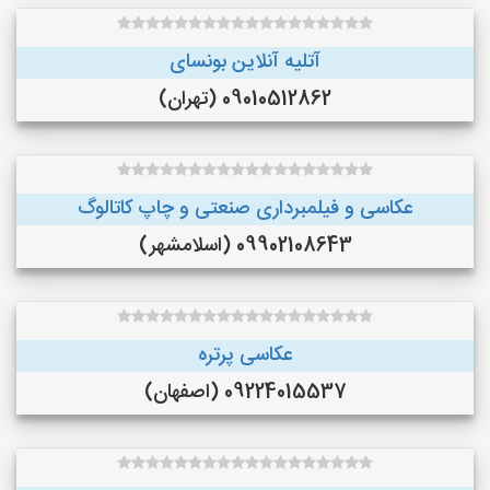
آتلیه آنلاین بونسای
09010512862 (تهران)
عکاسی و فیلمبرداری صنعتی و چاپ کاتالوگ
09902108643 (اسلامشهر)
عکاسی پرتره
09224015537 (اصفهان)