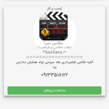
کسب و کار
آتلیه عکاسی فیلمبرداری عقد عروسی تولد همایش مدارس
یزد
09133518122
مشاهده پروفایل