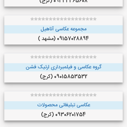
09333365608 (کرج)
مجموعه عکاسی آناهیل
09157028894 (مشهد )
گروه عکاسی و فیلمبرداری ارتیک فشن
09015853532 (کرج)
عکاسی تبلیغاتی محصولات
09306201754 (کرج)