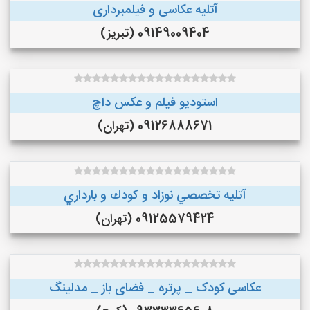
آتلیه عکاسی و فیلمبرداری
09149009404 (تبریز)
استودیو فیلم و عکس داچ
09126888671 (تهران)
آتليه تخصصي نوزاد و كودك و بارداري
09125579424 (تهران)
عکاسی کودک _ پرتره _ فضای باز _ مدلینگ