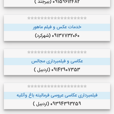
09159612482 (بیرجند )
خدمات عکس و فیلم ماهور
09137732060 (شهرکرد)
عکاسی و فیلمبرداری مجالس
09142907353 (اردبیل )
فیلمبرداری عکاسی عروسی فرمالیته باغ وآتلیه
09394393259 (اردبیل )