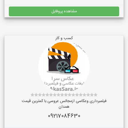
مشاهده پروفایل
کسب و کار
فیلمبرداری وعکاسی ازمجالس عروسی.با کمترین قیمت
همدان
09217084630