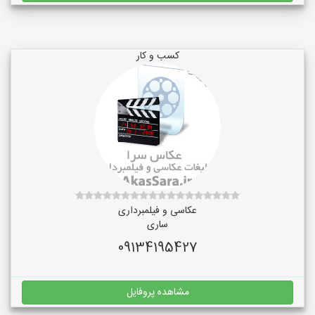
کسب و کار
عکاسی و فیلمبرداری
ساری
09134195427
مشاهده پروفایل