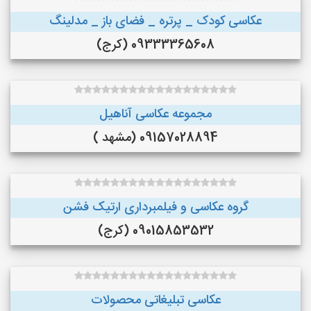
عکاسی کودک _ پرتره _ فضای باز _ مدلینگ
09333365608 (کرج)
مجموعه عکاسی آناهیل
09157028894 (مشهد )
گروه عکاسی و فیلمبرداری ارتیک فشن
09015853532 (کرج)
عکاسی تبلیغاتی محصولات