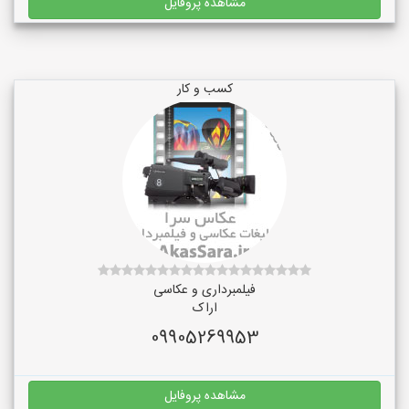
مشاهده پروفایل
کسب و کار
فیلمبرداری و عکاسی
اراک
09905269953
مشاهده پروفایل