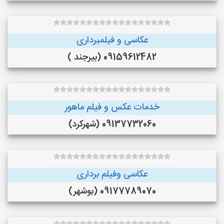
عکاسی و فیلمبرداری
09159612482 (بیرجند )
خدمات عکس و فیلم ماهور
09137732060 (شهرکرد)
عکاسی وفیلم برداری
09177789070 (بوشهر)