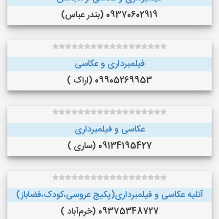
09370602919 (بندر عباس)
فیلمبرداری و عکاسی
09905269953 (اراک )
عکاسی و فیلمبرداری
09134195427 (ساری )
آتلیه عکاسی و فیلمبرداری(پکیج عروسی،کودک،فضاباز)
09375348727 (خرم‌آباد )