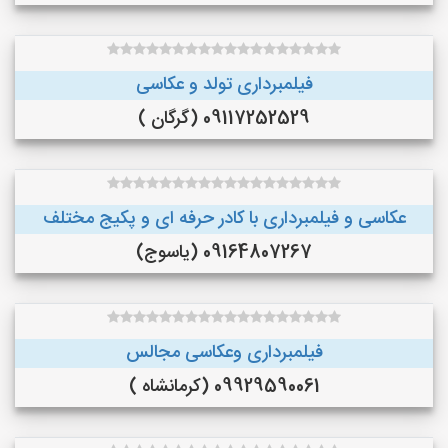
فیلمبرداری تولد و عکاسی
09117252529 (گرگان )
عکاسی و فیلمبرداری با کادر حرفه ای و پکیج مختلف
09164807267 (یاسوج)
فیلمبرداری وعکاسی مجالس
09929590061 (کرمانشاه )