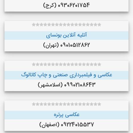
09306201754 (کرج)
آتلیه آنلاین بونسای
09010512862 (تهران)
عکاسی و فیلمبرداری صنعتی و چاپ کاتالوگ
09902108643 (اسلامشهر)
عکاسی پرتره
09224015537 (اصفهان)