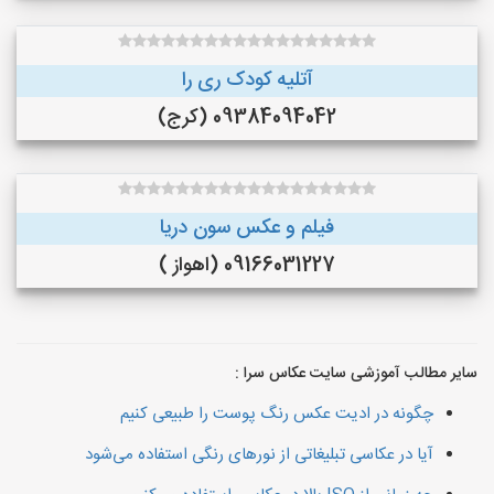
آتلیه کودک ری را
09384094042 (کرج)
فیلم و عکس سون دریا
09166031227 (اهواز )
سایر مطالب آموزشی سایت عکاس سرا :
چگونه در ادیت عکس رنگ پوست را طبیعی کنیم
آیا در عکاسی تبلیغاتی از نورهای رنگی استفاده می‌شود