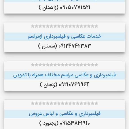
09050771521 (زاهدان )
خدمات عکاسی و فیلمبرداری ازمراسم
09124742383 (سمنان )
فیلمبرداری و عکاسی مراسم مختلف همراه با تدوین
09210769964 (زنجان )
فیلمبرداری و عکاسی و لباس عروس
09153841910 (بجنورد )