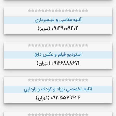
آتلیه عکاسی و فیلمبرداری
09149009404 (تبریز)
استودیو فیلم و عکس داچ
09126888671 (تهران)
آتليه تخصصي نوزاد و كودك و بارداري
09125579424 (تهران)