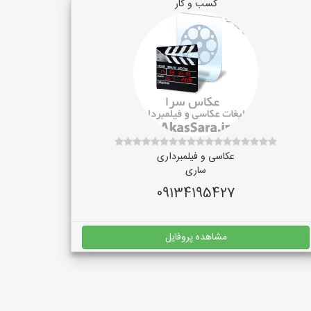
کسب و کار
عکاسی و فیلمبرداری
ساری
09134195427
مشاهده پروفایل