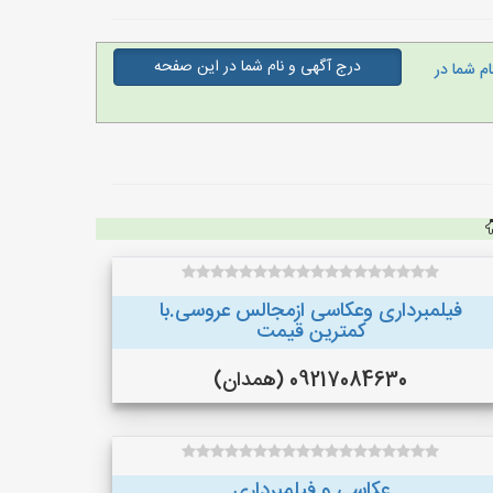
درج آگهی و نام شما در این صفحه
م شما در
فیلمبرداری وعکاسی ازمجالس عروسی.با
کمترین قیمت
09217084630 (همدان)
عکاسی و فیلمبرداری