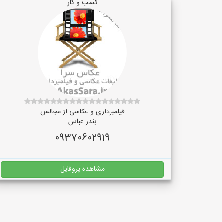
کسب و کار
فیلمبرداری و عکاسی از مجالس
بندر عباس
09370602919
مشاهده پروفایل