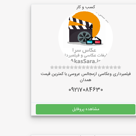
کسب و کار
فیلمبرداری وعکاسی ازمجالس عروسی.با کمترین قیمت
همدان
09217084630
مشاهده پروفایل