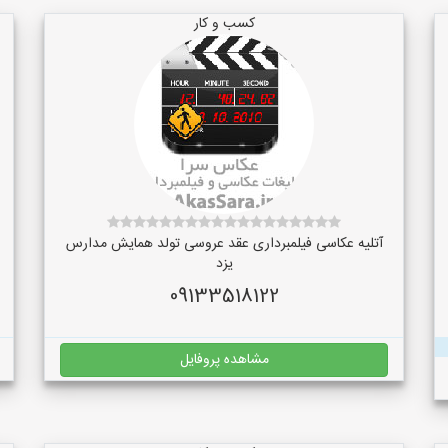
کسب و کار
آتلیه عکاسی فیلمبرداری عقد عروسی تولد همایش مدارس
یزد
09133518122
مشاهده پروفایل