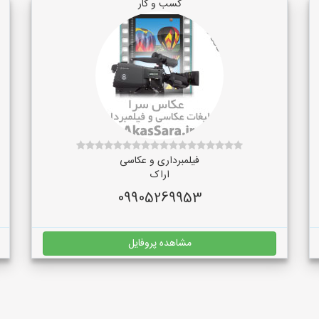
کسب و کار
فیلمبرداری و عکاسی
اراک
09905269953
مشاهده پروفایل