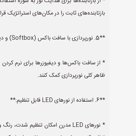
* از بازتابنده‌ها برای هدایت نور به سوژه استفاد
بازتابنده‌های ثابت را در مکان‌های استراتژیک قرار
**5. نورپردازی با سافت باکس (Softbox) و دیفیوزر (Diffuser):**
* از سافت باکس‌ها و دیفیوزرها برای نرم کردن ن
ظاهر کلی نورپردازی کمک کنند.
**6. استفاده از نورهای LED قابل تنظیم:**
* نورهای LED مدرن امکان تنظیم شدت،