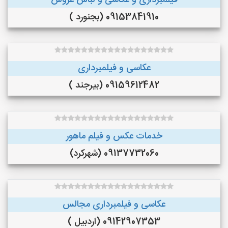
فیلمبرداری و عکاسی و لباس عروس
09153841910 (بجنورد )
عکاسی و فیلمبرداری
09159612482 (بیرجند )
خدمات عکس و فیلم ماهور
09137732060 (شهرکرد)
عکاسی و فیلمبرداری مجالس
09142907353 (اردبیل )