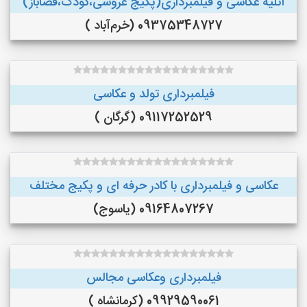
آتلیه عکاسی و فیلمبرداری(پکیج عروسی،کودک،فضاباز)
09375348727 (خرم‌آباد )
فیلمبرداری تولد و عکاسی
09117252529 (گرگان )
عکاسی و فیلمبرداری با کادر حرفه ای و پکیج مختلف
09164807267 (یاسوج)
فیلمبرداری وعکاسی مجالس
09929590061 (کرمانشاه )