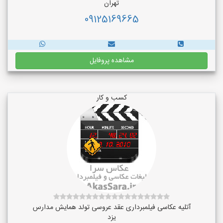
تهران
09125169665
مشاهده پروفایل
کسب و کار
آتلیه عکاسی فیلمبرداری عقد عروسی تولد همایش مدارس
یزد