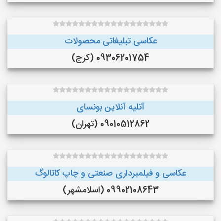
عکاسی تبلیغاتی محصولات
09306201754 (کرج)
آتلیه آنلاین بونسای
09010512862 (تهران)
عکاسی و فیلمبرداری صنعتی و چاپ کاتالوگ
09902108643 (اسلامشهر)