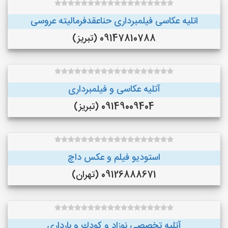
اتلیه عکاسی فیلمبرداری حناعقدفرمالیته عروسی
09147810788 (تبریز)
آتلیه عکاسی و فیلمبرداری
09149009404 (تبریز)
استودیو فیلم و عکس داچ
09126888671 (تهران)
آتليه تخصصي نوزاد و كودك و بارداري