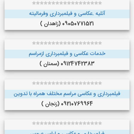
آتلیه .عکاسی و فیلمبرداری وفرمالیته
09050771521 (زاهدان )
خدمات عکاسی و فیلمبرداری ازمراسم
09124742383 (سمنان )
فیلمبرداری و عکاسی مراسم مختلف همراه با تدوین
09210769964 (زنجان )