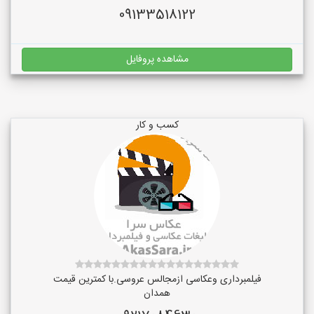
09133518122
مشاهده پروفایل
کسب و کار
فیلمبرداری وعکاسی ازمجالس عروسی.با کمترین قیمت
همدان