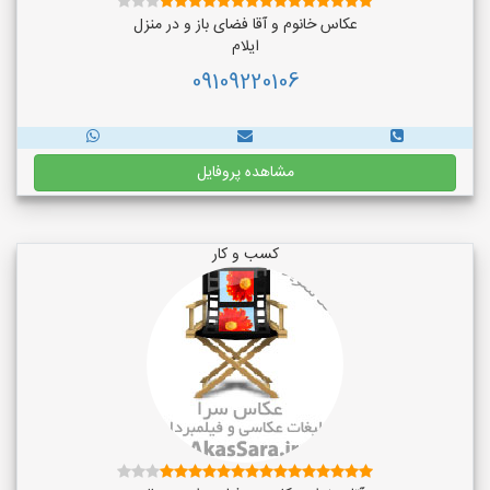
عکاس خانوم و آقا فضای باز و در منزل
ایلام
09109220106
مشاهده پروفایل
کسب و کار