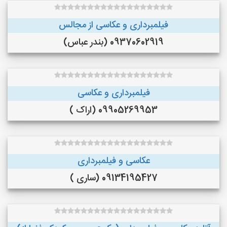
فیلمبرداری و عکاسی از مجالس
09370602919 (بندر عباس)
فیلمبرداری و عکاسی
09905269953 (اراک )
عکاسی و فیلمبرداری
09134195427 (ساری )