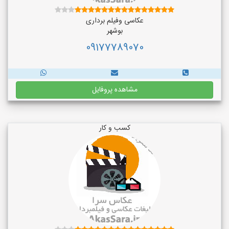
عکاسی وفیلم برداری
بوشهر
09177789070
مشاهده پروفایل
کسب و کار