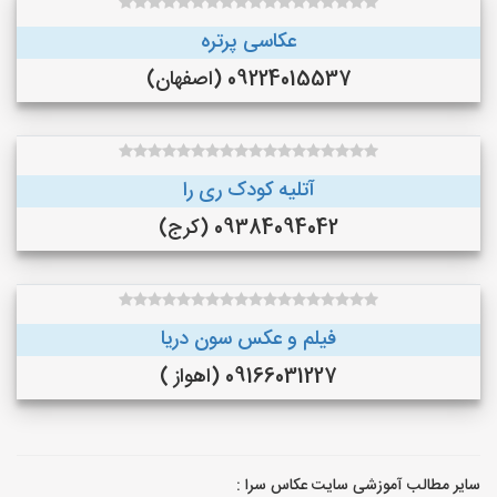
عکاسی پرتره
09224015537 (اصفهان)
آتلیه کودک ری را
09384094042 (کرج)
فیلم و عکس سون دریا
09166031227 (اهواز )
سایر مطالب آموزشی سایت عکاس سرا :