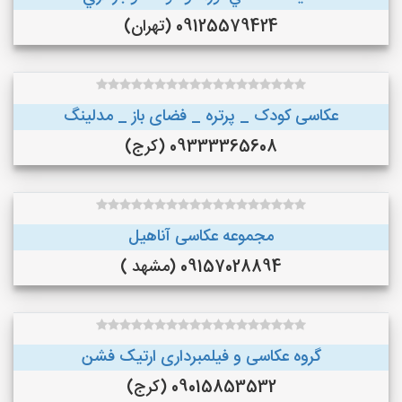
09125579424 (تهران)
عکاسی کودک _ پرتره _ فضای باز _ مدلینگ
09333365608 (کرج)
مجموعه عکاسی آناهیل
09157028894 (مشهد )
گروه عکاسی و فیلمبرداری ارتیک فشن
09015853532 (کرج)