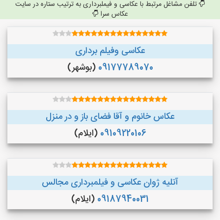
تلفن مشاغل مرتبط با عکاسی و فیملبرداری به ترتیب ستاره در سایت
عکاس سرا
عکاسی وفیلم برداری
09177789070
(بوشهر)
عکاس خانوم و آقا فضای باز و در منزل
09109220106
(ایلام)
آتلیه ژوان عکاسی و فیلمبرداری مجالس
09187940031
(ایلام)