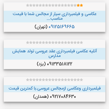
عکاسی و فیلمبرداری سیار از مجالس شما با قیمت
مناسب...
09125169665
(تهران)
آتلیه عکاسی فیلمبرداری عقد عروسی تولد همایش
مدارس
09133518122 (یزد)
فیلمبرداری وعکاسی ازمجالس عروسی.با کمترین قیمت
09217084630 (همدان)