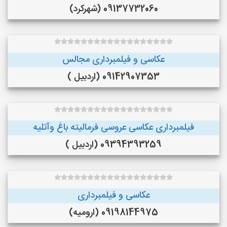
09137732060 (شهرکرد)
عکاسی و فیلمبرداری مجالس
09142907353 (اردبیل )
فیلمبرداری عکاسی عروسی فرمالیته باغ وآتلیه
09394393259 (اردبیل )
عکاسی و فیلمبرداری
09198144975 (ارومیه)