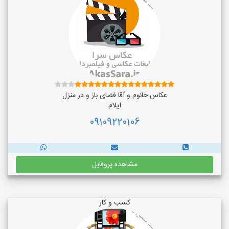
عکاس خانوم و آقا فضای باز و در منزل
ایلام
09109220106
مشاهده پروفایل
کسب و کار