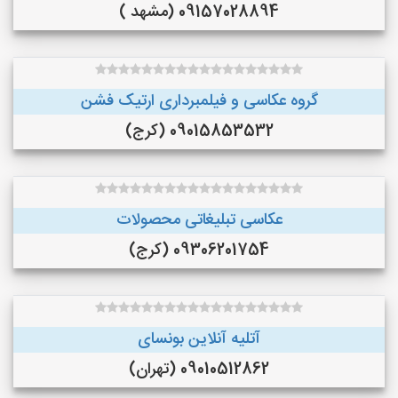
09157028894 (مشهد )
گروه عکاسی و فیلمبرداری ارتیک فشن
09015853532 (کرج)
عکاسی تبلیغاتی محصولات
09306201754 (کرج)
آتلیه آنلاین بونسای
09010512862 (تهران)