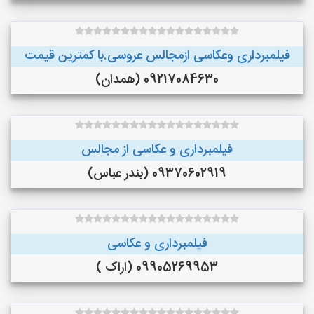
فیلمبرداری وعکاسی ازمجالس عروسی.با کمترین قیمت
09217084630 (همدان)
فیلمبرداری و عکاسی از مجالس
09370602919 (بندر عباس)
فیلمبرداری و عکاسی
09905269953 (اراک )