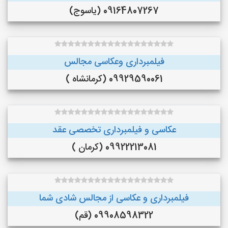
09164807267 (یاسوج)
فیلمبرداری وعکاسی مجالس
09929590061 (کرمانشاه )
عکاسی و فیلمبرداری تخصصی عقد
09922213081 (کرمان )
فیلمبرداری و عکاسی از مجالس شادی شما
09908598322 (قم)