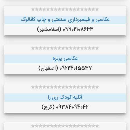
عکاسی و فیلمبرداری صنعتی و چاپ کاتالوگ
09902108643 (اسلامشهر)
عکاسی پرتره
09224015537 (اصفهان)
آتلیه کودک ری را
09384094042 (کرج)