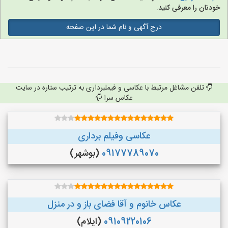
خودتان را معرفی کنید.
درج آگهی و نام شما در این صفحه
تلفن مشاغل مرتبط با عکاسی و فیملبرداری به ترتیب ستاره در سایت
عکاس سرا
عکاسی وفیلم برداری
09177789070
(بوشهر)
عکاس خانوم و آقا فضای باز و در منزل
09109220106
(ایلام)