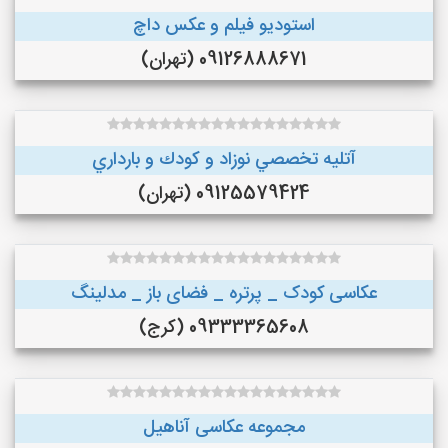
استودیو فیلم و عکس داچ
09126888671 (تهران)
آتليه تخصصي نوزاد و كودك و بارداري
09125579424 (تهران)
عکاسی کودک _ پرتره _ فضای باز _ مدلینگ
09333365608 (کرج)
مجموعه عکاسی آناهیل