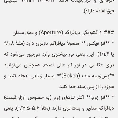
حرفه‌ای و گران‌قیمت مانند ۲۴-۷۰mm f/2.8 کیفیتی
فوق‌العاده دارند).
### ۲. گشودگی دیافراگم (Aperture) و عمق میدان
* **لنز فیکس:** معمولاً دیافراگم بازتری دارد (مثلاً f/1.8
یا f/1.4). این یعنی نور بیشتری وارد دوربین می‌شود که
برای عکاسی در نور کم عالی است. همچنین می‌توانید
**پس‌زمینه مات (Bokeh)** بسیار زیبایی ایجاد کنید و
سوژه را از پس‌زمینه جدا کنید.
* **لنز زوم:** اکثر لنزهای زوم (به خصوص ارزان‌قیمت)
دیافراگم متغیر و بسته‌تری دارند (مثلاً f/3.5-5.6). یعنی