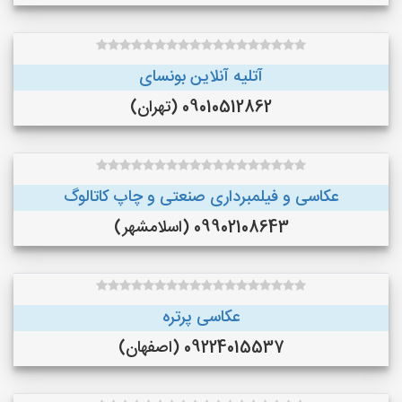
آتلیه آنلاین بونسای
09010512862 (تهران)
عکاسی و فیلمبرداری صنعتی و چاپ کاتالوگ
09902108643 (اسلامشهر)
عکاسی پرتره
09224015537 (اصفهان)