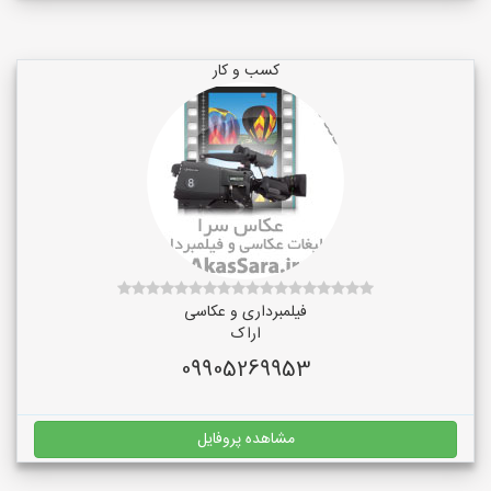
کسب و کار
فیلمبرداری و عکاسی
اراک
09905269953
مشاهده پروفایل