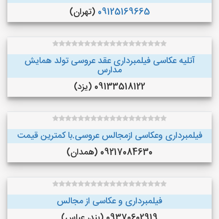
09125169665
(تهران)
آتلیه عکاسی فیلمبرداری عقد عروسی تولد همایش
مدارس
09133518122 (یزد)
فیلمبرداری وعکاسی ازمجالس عروسی.با کمترین قیمت
09217084630 (همدان)
فیلمبرداری و عکاسی از مجالس
09370602919 (بندر عباس)