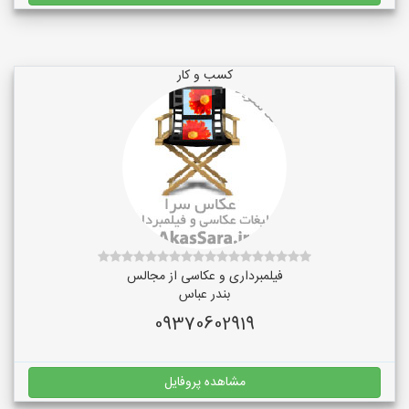
کسب و کار
فیلمبرداری و عکاسی از مجالس
بندر عباس
09370602919
مشاهده پروفایل