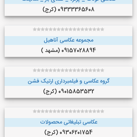
09333365608 (کرج)
مجموعه عکاسی آناهیل
09157028894 (مشهد )
گروه عکاسی و فیلمبرداری ارتیک فشن
09015853532 (کرج)
عکاسی تبلیغاتی محصولات
09306201754 (کرج)