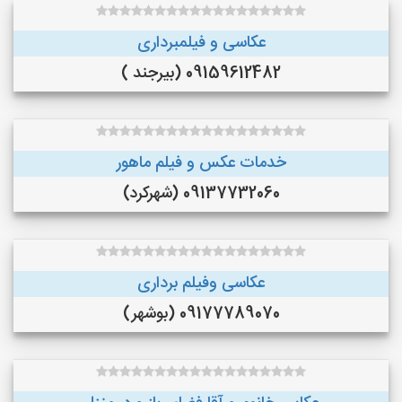
عکاسی و فیلمبرداری
09159612482 (بیرجند )
خدمات عکس و فیلم ماهور
09137732060 (شهرکرد)
عکاسی وفیلم برداری
09177789070 (بوشهر)