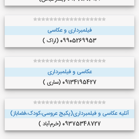
فیلمبرداری و عکاسی
09905269953 (اراک )
عکاسی و فیلمبرداری
09134195427 (ساری )
آتلیه عکاسی و فیلمبرداری(پکیج عروسی،کودک،فضاباز)
09375348727 (خرم‌آباد )