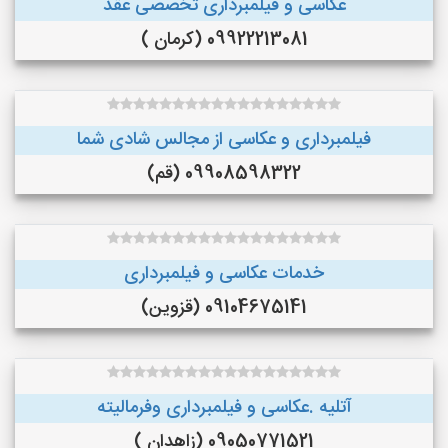
عکاسی و فیلمبرداری تخصصی عقد
09922213081 (کرمان )
فیلمبرداری و عکاسی از مجالس شادی شما
09908598322 (قم)
خدمات عکاسی و فیلمبرداری
09104675141 (قزوین)
آتلیه .عکاسی و فیلمبرداری وفرمالیته
09050771521 (زاهدان )