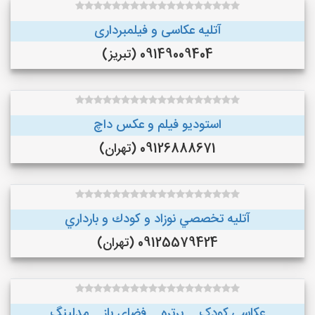
آتلیه عکاسی و فیلمبرداری
09149009404 (تبریز)
استودیو فیلم و عکس داچ
09126888671 (تهران)
آتليه تخصصي نوزاد و كودك و بارداري
09125579424 (تهران)
عکاسی کودک _ پرتره _ فضای باز _ مدلینگ