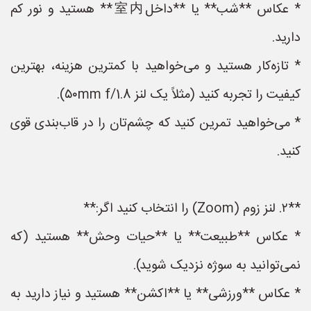
* عکاس **شب** یا **داخل室内** هستید و نور کم
دارید.
* تازه‌کار هستید و می‌خواهید با کمترین هزینه، بهترین
کیفیت را تجربه کنید (مثلاً یک لنز ۵۰mm f/1.8).
* می‌خواهید تمرین کنید که چشم‌تان را در قاب‌بندی قوی
کنید.
**۲. لنز زوم (Zoom) را انتخاب کنید اگر:**
* عکاس **طبیعت** یا **حیات وحش** هستید (که
نمی‌توانید به سوژه نزدیک شوید).
* عکاس **ورزشی** یا **اکشن** هستید و نیاز دارید به