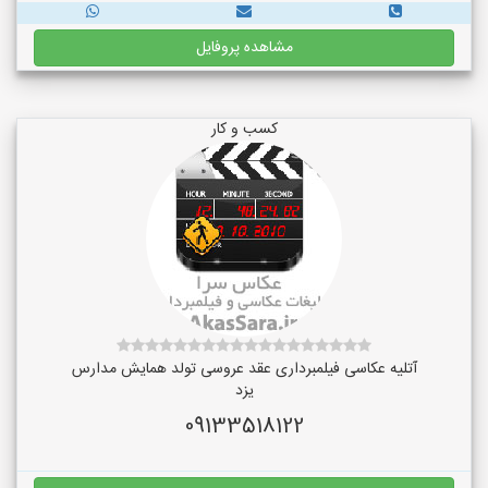
مشاهده پروفایل
کسب و کار
آتلیه عکاسی فیلمبرداری عقد عروسی تولد همایش مدارس
یزد
09133518122