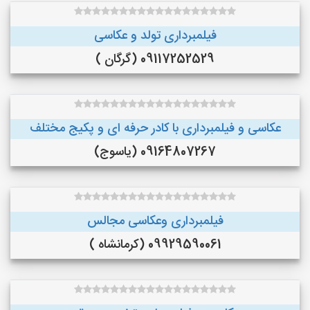
فیلمبرداری تولد و عکاسی
09117252529 (گرگان )
عکاسی و فیلمبرداری با کادر حرفه ای و پکیج مختلف
09164807267 (یاسوج)
فیلمبرداری وعکاسی مجالس
09929590061 (کرمانشاه )