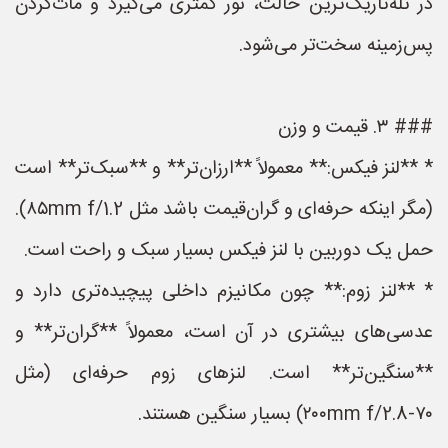
در تله‌تاریک‌ترین حالت، نور کمتری می‌گیرد و مات‌کردن
پس‌زمینه سخت‌تر می‌شود.
### ۳. قیمت و وزن
* **لنز فیکس:** معمولاً **ارزان‌تر** و **سبک‌تر** است
(مگر اینکه حرفه‌ای و گران‌قیمت باشد مثل ۸۵mm f/1.2).
حمل یک دوربین با لنز فیکس بسیار سبک و راحت است.
* **لنز زوم:** چون مکانیزم داخلی پیچیده‌تری دارد و
عدسی‌های بیشتری در آن است، معمولاً **گران‌تر** و
**سنگین‌تر** است. لنزهای زوم حرفه‌ای (مثل
۷۰-۲۰۰mm f/2.8) بسیار سنگین هستند.