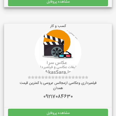
مشاهده پروفایل
کسب و کار
فیلمبرداری وعکاسی ازمجالس عروسی.با کمترین قیمت
همدان
09217084630
مشاهده پروفایل