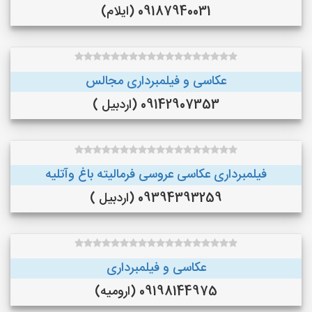
09187940031 (ایلام)
عکاسی و فیلمبرداری مجالس
09142907353 (اردبیل )
فیلمبرداری عکاسی عروسی فرمالیته باغ وآتلیه
09394393259 (اردبیل )
عکاسی و فیلمبرداری
09198144975 (ارومیه)