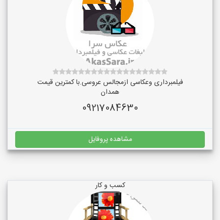
فیلمبرداری وعکاسی ازمجالس عروسی.با کمترین قیمت
همدان
09217084630
مشاهده پروفایل
کسب و کار