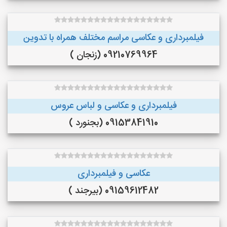
فیلمبرداری و عکاسی مراسم مختلف همراه با تدوین
09210769964 (زنجان )
فیلمبرداری و عکاسی و لباس عروس
09153841910 (بجنورد )
عکاسی و فیلمبرداری
09159612482 (بیرجند )