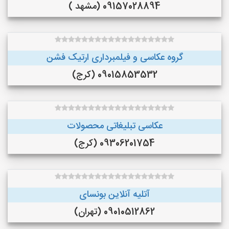
09157028894 (مشهد )
گروه عکاسی و فیلمبرداری ارتیک فشن
09015853532 (کرج)
عکاسی تبلیغاتی محصولات
09306201754 (کرج)
آتلیه آنلاین بونسای
09010512862 (تهران)