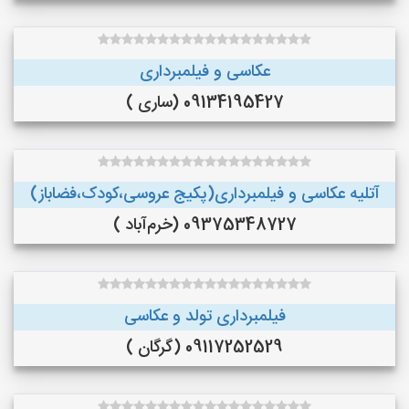
عکاسی و فیلمبرداری
09134195427 (ساری )
آتلیه عکاسی و فیلمبرداری(پکیج عروسی،کودک،فضاباز)
09375348727 (خرم‌آباد )
فیلمبرداری تولد و عکاسی
09117252529 (گرگان )