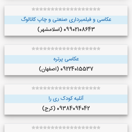
عکاسی و فیلمبرداری صنعتی و چاپ کاتالوگ
09902108643 (اسلامشهر)
عکاسی پرتره
09224015537 (اصفهان)
آتلیه کودک ری را
09384094042 (کرج)