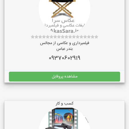
فیلمبرداری و عکاسی از مجالس
بندر عباس
09370602919
مشاهده پروفایل
کسب و کار