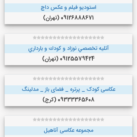
استودیو فیلم و عکس داچ
09126888671 (تهران)
آتليه تخصصي نوزاد و كودك و بارداري
09125579424 (تهران)
عکاسی کودک _ پرتره _ فضای باز _ مدلینگ
09333365608 (کرج)
مجموعه عکاسی آناهیل