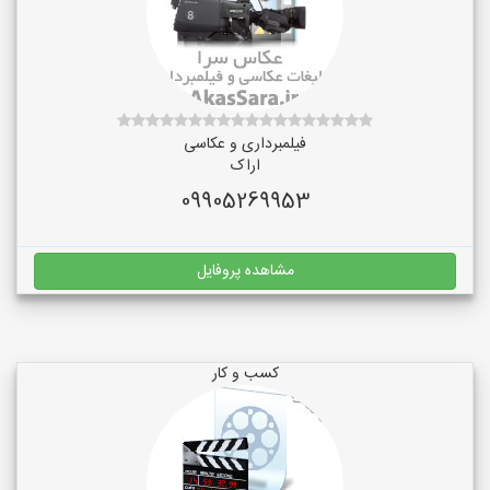
فیلمبرداری و عکاسی
اراک
09905269953
مشاهده پروفایل
کسب و کار