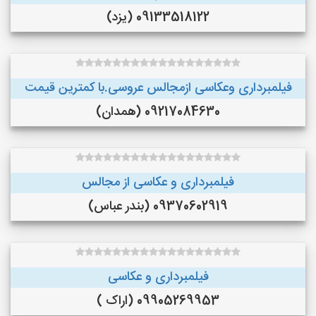
09133518122 (یزد)
فیلمبرداری وعکاسی ازمجالس عروسی.با کمترین قیمت
09217084630 (همدان)
فیلمبرداری و عکاسی از مجالس
09370602919 (بندر عباس)
فیلمبرداری و عکاسی
09905269953 (اراک )