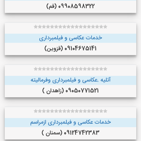
09908598322 (قم)
خدمات عکاسی و فیلمبرداری
09104675141 (قزوین)
آتلیه .عکاسی و فیلمبرداری وفرمالیته
09050771521 (زاهدان )
خدمات عکاسی و فیلمبرداری ازمراسم
09124742383 (سمنان )