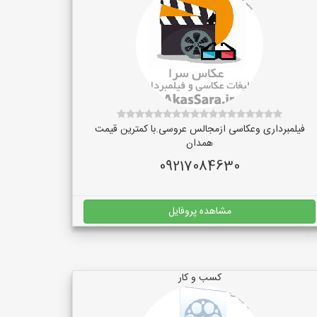
فیلمبرداری وعکاسی ازمجالس عروسی.با کمترین قیمت
همدان
09217084630
مشاهده پروفایل
کسب و کار