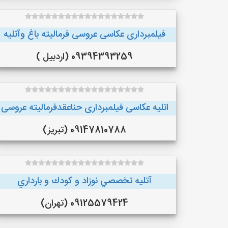
فیلمبرداری عکاسی عروسی فرمالیته باغ وآتلیه
09394393259 (اردبیل )
اتلیه عکاسی فیلمبرداری حناعقدفرمالیته عروسی
09147810788 (تبریز)
آتليه تخصصي نوزاد و كودك و بارداري
09125579424 (تهران)