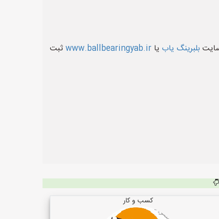
 سایت
بلبرینگ یاب
یا
www.ballbearingyab.ir
ثبت
کسب و کار