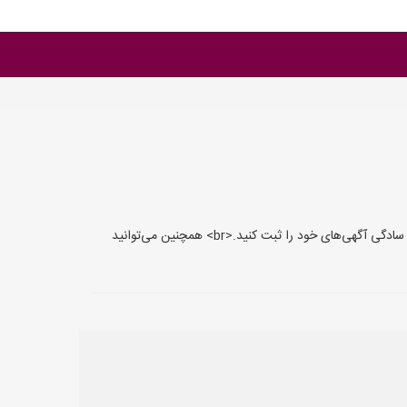
سایت BallbearingYab.ir یک پلتفرم تخصصی برای تبلیغات بلبرینگ‌های خودرو و موتورسیکلت است.<br> این سایت به شما امکان می‌دهد تا به سادگی آگهی‌های خود را ثبت کنید.<br> همچنین می‌توانید