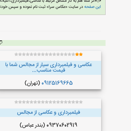
اگر شما هم به کار مشاغل مرتبط با عکاسی،فیلمبرداری،آتلیه
این صفحه
در سایت «عکاس سرا» ثبت نام نموده و سپس خودتان
عکاسی و فیلمبرداری سیار از مجالس شما با
قیمت مناسب...
09125169665
(تهران)
فیلمبرداری و عکاسی از مجالس
09370602919 (بندر عباس)