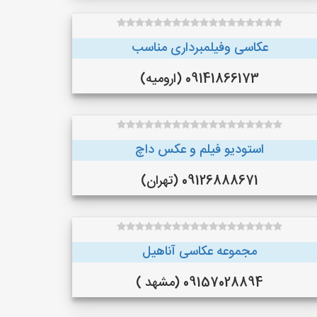
عکاسی وفیلمبرداری مناسب
09141866173 (ارومیه)
استودیو فیلم و عکس داچ
09126888671 (تهران)
مجموعه عکاسی آناهیل
09157028894 (مشهد )