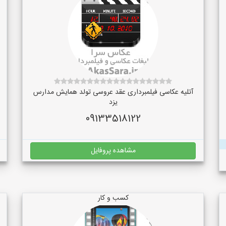
آتلیه عکاسی فیلمبرداری عقد عروسی تولد همایش مدارس
یزد
09133518122
مشاهده پروفایل
کسب و کار