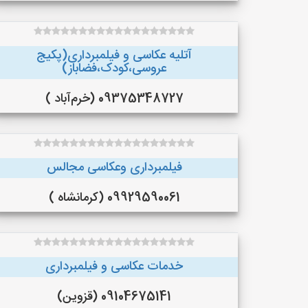
آتلیه عکاسی و فیلمبرداری(پکیج
عروسی،کودک،فضاباز)
09375348727 (خرم‌آباد )
فیلمبرداری وعکاسی مجالس
09929590061 (کرمانشاه )
خدمات عکاسی و فیلمبرداری
09104675141 (قزوین)