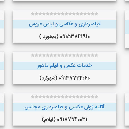
فیلمبرداری و عکاسی و لباس عروس
09153841910 (بجنورد )
خدمات عکس و فیلم ماهور
09137732060 (شهرکرد)
آتلیه ژوان عکاسی و فیلمبرداری مجالس
09187940031 (ایلام)