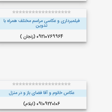
فیلمبرداری و عکاسی مراسم مختلف همراه با
تدوین
09210769964 (زنجان )
عکاس خانوم و آقا فضای باز و در منزل
09109220106 (ایلام)