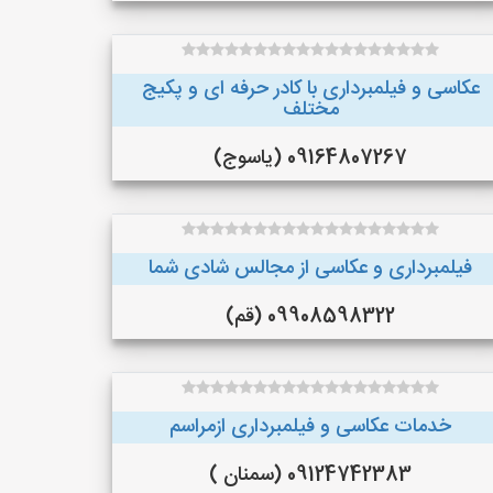
عکاسی و فیلمبرداری با کادر حرفه ای و پکیج
مختلف
09164807267 (یاسوج)
فیلمبرداری و عکاسی از مجالس شادی شما
09908598322 (قم)
خدمات عکاسی و فیلمبرداری ازمراسم
09124742383 (سمنان )