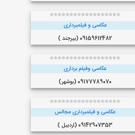
عکاسی و فیلمبرداری
09159612482 (بیرجند )
عکاسی وفیلم برداری
09177789070 (بوشهر)
عکاسی و فیلمبرداری مجالس
09142907353 (اردبیل )