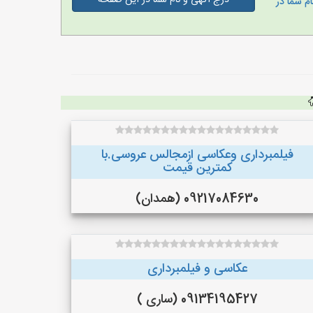
درج آگهی و نام شما در این صفحه
م شما در
فیلمبرداری وعکاسی ازمجالس عروسی.با
کمترین قیمت
09217084630 (همدان)
عکاسی و فیلمبرداری
09134195427 (ساری )