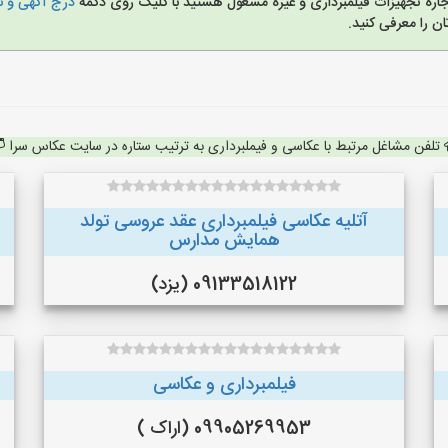
،اجاره تجهیزات فیلمبرداری و غیره مشغول هستید با کلیک روی دکمه
درج آگهی و نا
 را معرفی کنید.
تلفن مشاغل مرتبط با عکاسی و فیملبرداری به ترتیب ستاره در سایت عکاس سرا
آتلیه عکاسی فیلمبرداری عقد عروسی تولد
همایش مدارس
09133518122 (یزد)
فیلمبرداری و عکاسی
09905269953 (اراک )