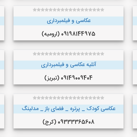
عکاسی و فیلمبرداری
09198144975 (ارومیه)
آتلیه عکاسی و فیلمبرداری
09149009404 (تبریز)
عکاسی کودک _ پرتره _ فضای باز _ مدلینگ
09333365608 (کرج)